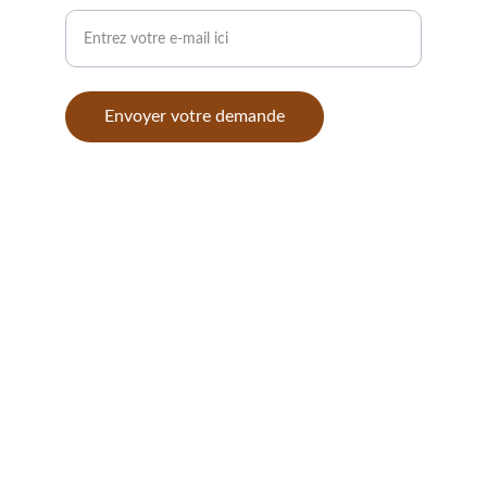
Envoyer votre demande
© 2024. tout droit reservés LLC charpente 
couverture
LLC couverture 
charpente
52 rue d'Emerainville  
77153 Croissy Beaubourg
Tel: 01 85 42 00 23 / 06.76.84.27.26