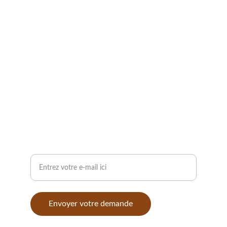
Services
Charpente, couverture, zinguerie, et isolation.
Votre adresse e-mail
Envoyer votre demande